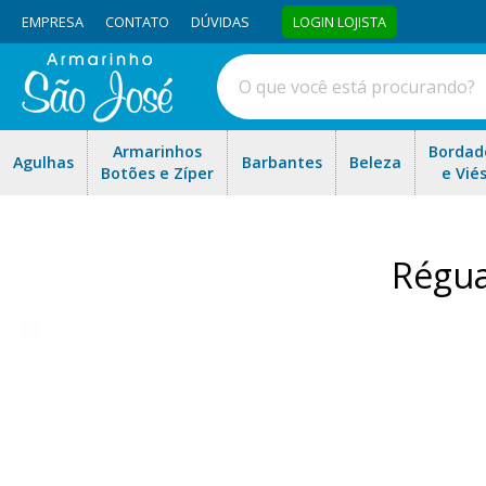
EMPRESA
CONTATO
DÚVIDAS
LOGIN LOJISTA
Armarinhos
Bordad
Agulhas
Barbantes
Beleza
Botões e Zíper
e Vié
Régua