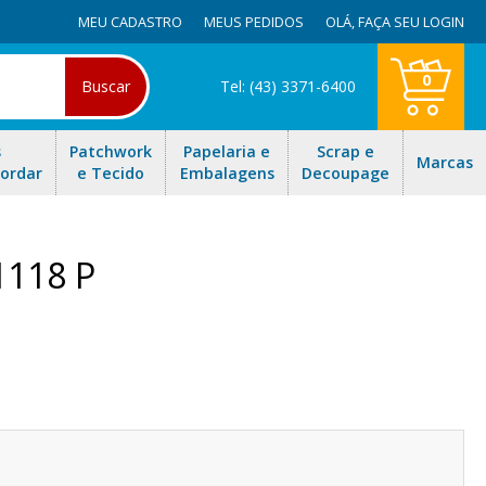
MEU CADASTRO
MEUS PEDIDOS
OLÁ,
FAÇA SEU LOGIN
0
Buscar
Tel: (43) 3371-6400
s
Patchwork
Papelaria e
Scrap e
Marcas
Bordar
e Tecido
Embalagens
Decoupage
1118 P