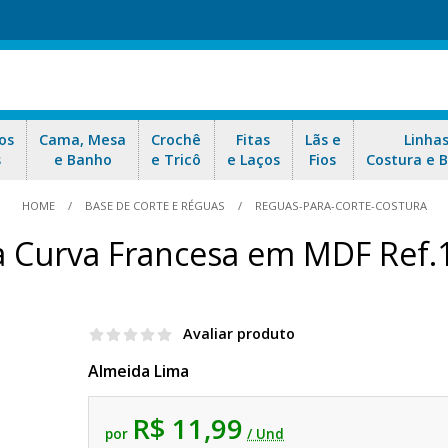
os
Cama, Mesa
Crochê
Fitas
Lãs e
Linha
s
e Banho
e Tricô
e Laços
Fios
Costura e 
HOME
BASE DE CORTE E RÉGUAS
REGUAS-PARA-CORTE-COSTURA
 Curva Francesa em MDF Ref.
Avaliar produto
Almeida Lima
R$ 11,99
por
/ Und