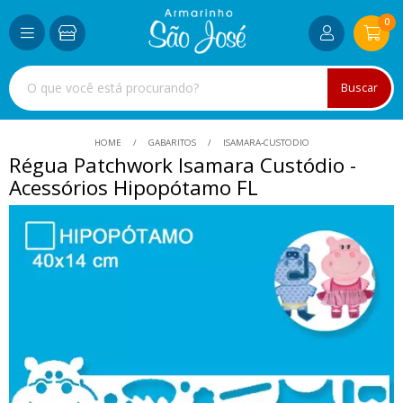
0
Buscar
HOME
GABARITOS
ISAMARA-CUSTODIO
Régua Patchwork Isamara Custódio -
Acessórios Hipopótamo FL