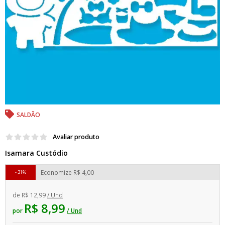
SALDÃO
Avaliar produto
Isamara Custódio
Economize
R$ 4,00
31%
de
R$ 12,99
/ Und
R$ 8,99
por
/ Und