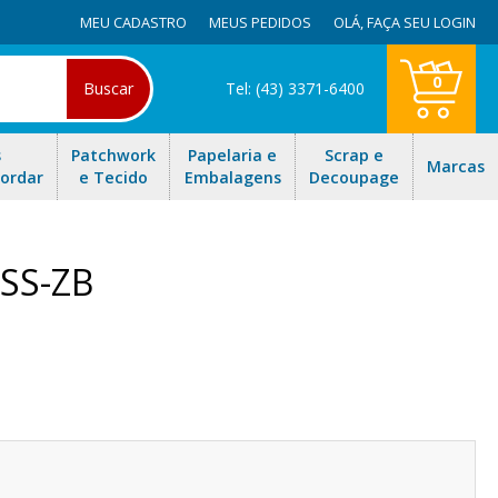
MEU CADASTRO
MEUS PEDIDOS
OLÁ,
FAÇA SEU LOGIN
0
Buscar
Tel: (43) 3371-6400
s
Patchwork
Papelaria e
Scrap e
Marcas
Bordar
e Tecido
Embalagens
Decoupage
 SS-ZB