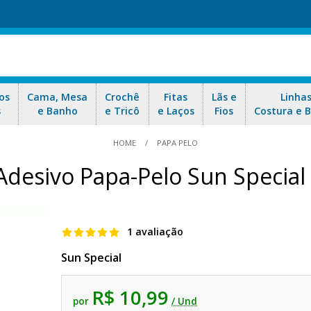
os
Cama, Mesa
Crochê
Fitas
Lãs e
Linha
s
e Banho
e Tricô
e Laços
Fios
Costura e 
HOME
PAPA PELO
Adesivo Papa-Pelo Sun Special
1 avaliação
Sun Special
R$ 10,99
por
/ Und