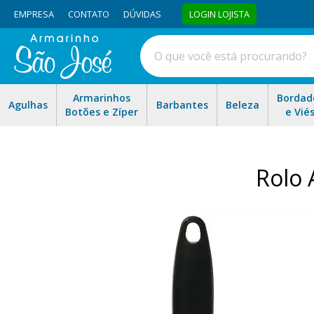
EMPRESA
CONTATO
DÚVIDAS
LOGIN LOJISTA
Armarinhos
Bordad
Agulhas
Barbantes
Beleza
Botões e Zíper
e Vié
Rolo 