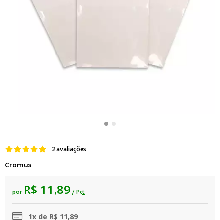
2 avaliações
Cromus
R$ 11,89
por
/ Pct
1x de R$ 11,89