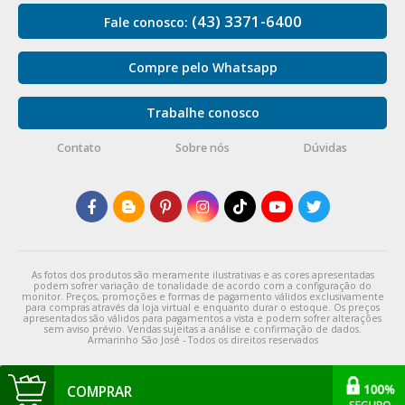
(43) 3371-6400
Fale conosco:
Compre pelo Whatsapp
Trabalhe conosco
Contato
Sobre nós
Dúvidas
As fotos dos produtos são meramente ilustrativas e as cores apresentadas
podem sofrer variação de tonalidade de acordo com a configuração do
monitor. Preços, promoções e formas de pagamento válidos exclusivamente
para compras através da loja virtual e enquanto durar o estoque. Os preços
apresentados são válidos para pagamentos a vista e podem sofrer alterações
sem aviso prévio. Vendas sujeitas a análise e confirmação de dados.
Armarinho São José - Todos os direitos reservados
COMPRAR