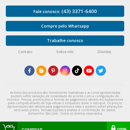
(43) 3371-6400
Fale conosco:
Compre pelo Whatsapp
Trabalhe conosco
Contato
Sobre nós
Dúvidas
As fotos dos produtos são meramente ilustrativas e as cores apresentadas
podem sofrer variação de tonalidade de acordo com a configuração do
monitor. Preços, promoções e formas de pagamento válidos exclusivamente
para compras através da loja virtual e enquanto durar o estoque. Os preços
apresentados são válidos para pagamentos a vista e podem sofrer alterações
sem aviso prévio. Vendas sujeitas a análise e confirmação de dados.
Armarinho São José - Todos os direitos reservados