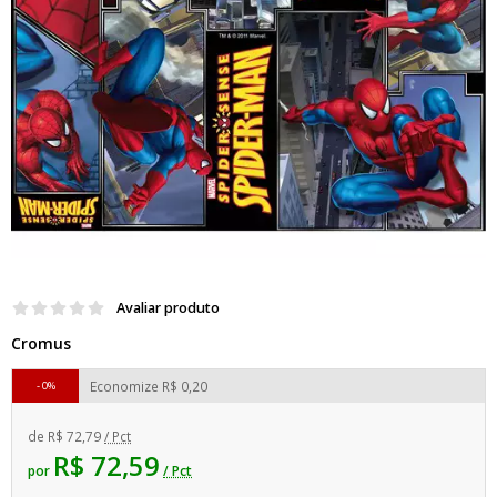
Avaliar produto
Cromus
Economize
R$ 0,20
0%
de
R$ 72,79
/ Pct
R$ 72,59
por
/ Pct