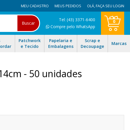
MEU CADASTRO
MEUS PEDIDOS
OLÁ,
FAÇA SEU LOGIN
Tel: (43) 3371-6400
0
Buscar
Compre pelo WhatsApp
s
Patchwork
Papelaria e
Scrap e
Marcas
Bordar
e Tecido
Embalagens
Decoupage
4cm - 50 unidades