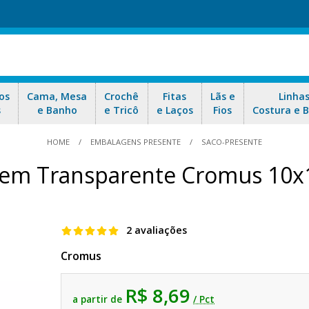
os
Cama, Mesa
Crochê
Fitas
Lãs e
Linha
s
e Banho
e Tricô
e Laços
Fios
Costura e 
HOME
EMBALAGENS PRESENTE
SACO-PRESENTE
gem Transparente Cromus 10x1
2 avaliações
Cromus
R$ 8,69
a partir de
/ Pct