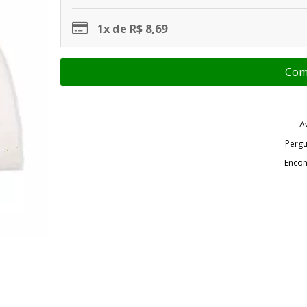
1x de R$ 8,69
A
Pergu
Encon