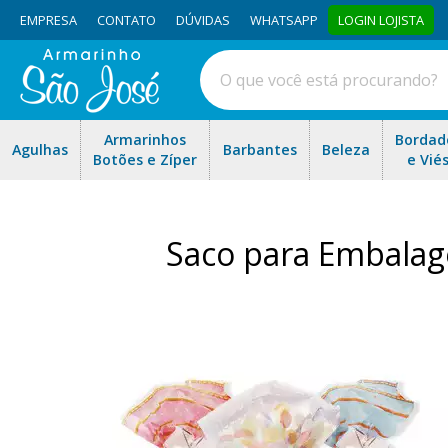
EMPRESA
CONTATO
DÚVIDAS
WHATSAPP
LOGIN LOJISTA
Armarinhos
Bordad
Agulhas
Barbantes
Beleza
Botões e Zíper
e Vié
Saco para Embala