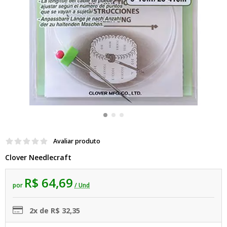
Avaliar produto
Clover Needlecraft
R$ 64,69
por
/ Und
2x de R$ 32,35