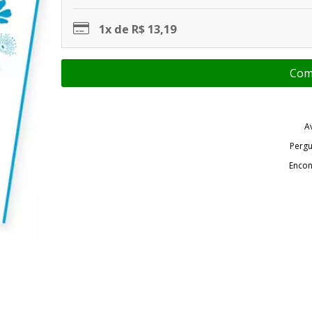
1x de R$ 13,19
A
Pergu
Encon