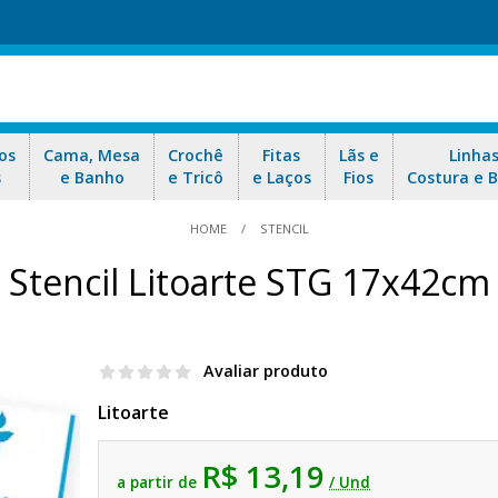
os
Cama, Mesa
Crochê
Fitas
Lãs e
Linha
s
e Banho
e Tricô
e Laços
Fios
Costura e 
HOME
STENCIL
Stencil Litoarte STG 17x42cm
Avaliar produto
Litoarte
R$ 13,19
a partir de
/ Und