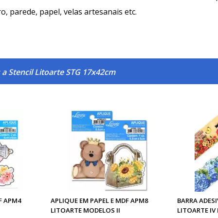
ro, parede, papel, velas artesanais etc.
 a Stencil Litoarte STG 17x42cm
F APM4
APLIQUE EM PAPEL E MDF APM8
BARRA ADES
LITOARTE MODELOS II
LITOARTE IV