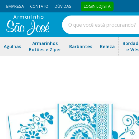
EMPRESA
CONTATO
DÚVIDAS
LOGIN LOJISTA
Armarinhos
Bordad
Agulhas
Barbantes
Beleza
Botões e Zíper
e Vié