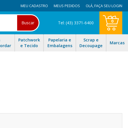
MEU CADASTRO
MEUS PEDIDOS
OLÁ,
FAÇA SEU LOGIN
0
Buscar
Tel: (43) 3371-6400
s
Patchwork
Papelaria e
Scrap e
Marcas
Bordar
e Tecido
Embalagens
Decoupage