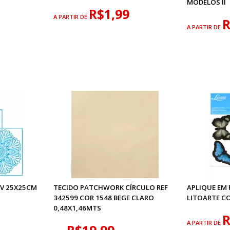
MODELOS II
R$1,99
A PARTIR DE
R
A PARTIR DE
XV 25X25CM
TECIDO PATCHWORK CÍRCULO REF
APLIQUE EM 
342599 COR 1548 BEGE CLARO
LITOARTE C
0,48X1,46MTS
R
A PARTIR DE