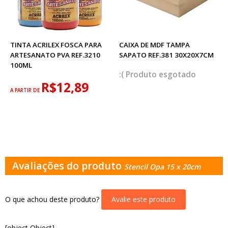
TINTA ACRILEX FOSCA PARA
CAIXA DE MDF TAMPA
ARTESANATO PVA REF.3210
SAPATO REF.381 30X20X7CM
100ML
esgotado
R$12,89
A PARTIR DE
Avaliações do produto
Stencil Opa 15 x 20cm
O que achou deste produto?
Avalie este produto
[object Object]