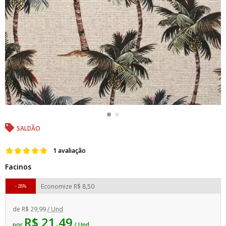
SALDÃO
1 avaliação
Facinos
Economize
R$ 8,50
28%
de
R$ 29,99
/ Und
R$ 21,49
por
/ Und