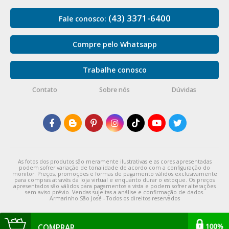
(43) 3371-6400
Fale conosco:
Compre pelo Whatsapp
Trabalhe conosco
Contato
Sobre nós
Dúvidas
As fotos dos produtos são meramente ilustrativas e as cores apresentadas
podem sofrer variação de tonalidade de acordo com a configuração do
monitor. Preços, promoções e formas de pagamento válidos exclusivamente
para compras através da loja virtual e enquanto durar o estoque. Os preços
apresentados são válidos para pagamentos a vista e podem sofrer alterações
sem aviso prévio. Vendas sujeitas a análise e confirmação de dados.
Armarinho São José - Todos os direitos reservados
COMPRAR