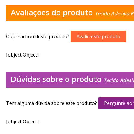
Avaliações do produto
Tecido Adesivo R
O que achou deste produto?
Avalie este produto
[object Object]
Dúvidas sobre o produto
Tecido Adesi
Tem alguma dúvida sobre este produto?
Pergunte ao
[object Object]