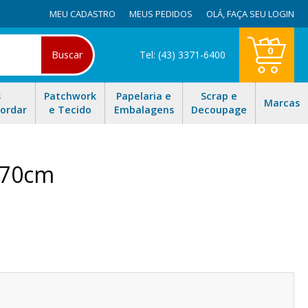
MEU CADASTRO
MEUS PEDIDOS
OLÁ,
FAÇA SEU LOGIN
0
Buscar
Tel: (43) 3371-6400
s
Patchwork
Papelaria e
Scrap e
Marcas
Bordar
e Tecido
Embalagens
Decoupage
x70cm