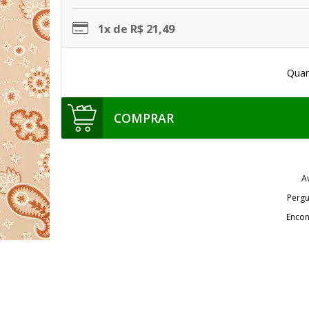
1x de R$ 21,49
Quan
COMPRAR
A
Pergu
Encon