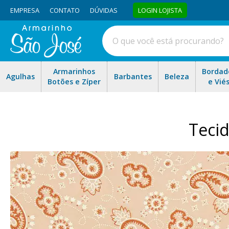
EMPRESA
CONTATO
DÚVIDAS
LOGIN LOJISTA
Armarinhos
Bordad
Agulhas
Barbantes
Beleza
Botões e Zíper
e Vié
Teci