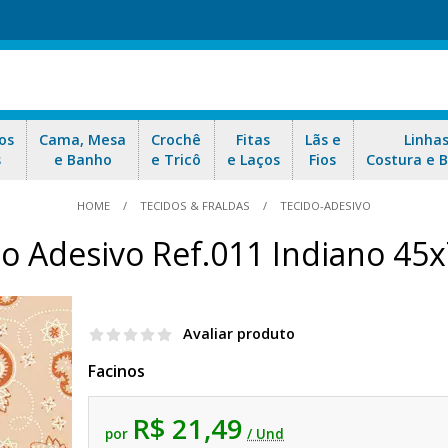
os
Cama, Mesa
Crochê
Fitas
Lãs e
Linha
s
e Banho
e Tricô
e Laços
Fios
Costura e 
HOME
TECIDOS & FRALDAS
TECIDO-ADESIVO
do Adesivo Ref.011 Indiano 45
Avaliar produto
Facinos
R$ 21,49
por
/ Und