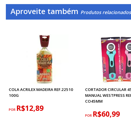
Aproveite também
Produtos relacionados
COLA ACRILEX MADEIRA REF.22510
CORTADOR CIRCULAR 
100G
MANUAL WESTPRESS REF
CO45MM
R$12,89
POR
R$60,99
POR