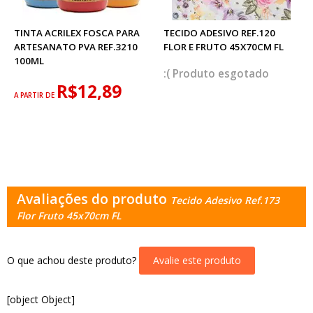
TINTA ACRILEX FOSCA PARA
TECIDO ADESIVO REF.120
ARTESANATO PVA REF.3210
FLOR E FRUTO 45X70CM FL
100ML
esgotado
R$12,89
A PARTIR DE
Avaliações do produto
Tecido Adesivo Ref.173
Flor Fruto 45x70cm FL
O que achou deste produto?
Avalie este produto
[object Object]