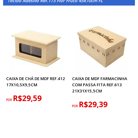
Tecido Adesivo Ref.173 Flor Fruto 45x70cm FL
CAIXA DE CHÁ DE MDF REF.412
CAIXA DE MDF FARMACINHA
17X10,5X9,5CM
COM PASSA FITA REF.613
21X31X15,5CM
R$29,59
POR
R$29,39
POR