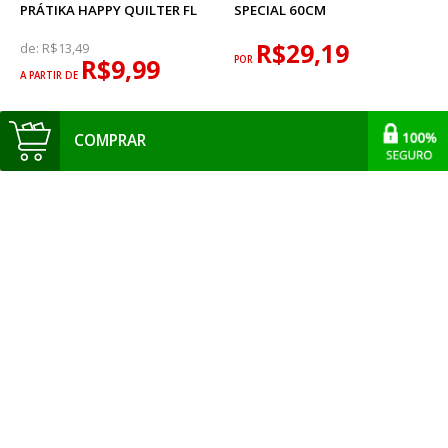
PRÁTIKA HAPPY QUILTER FL
SPECIAL 60CM
R$29,19
de:
R$13,49
R$9,99
POR
A PARTIR DE
COMPRAR
VIÉS ABERTO MARILDA CORES
RÉGUA ACRÍLICA PARA
ESTAMPADAS 35MM - 20
PATCHWORK OLFA 30X30CM
METROS
FL