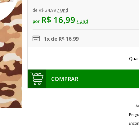
de
R$ 24,99
/ Und
R$ 16,99
por
/ Und
1x de R$ 16,99
Quan
COMPRAR
A
Pergu
Encon