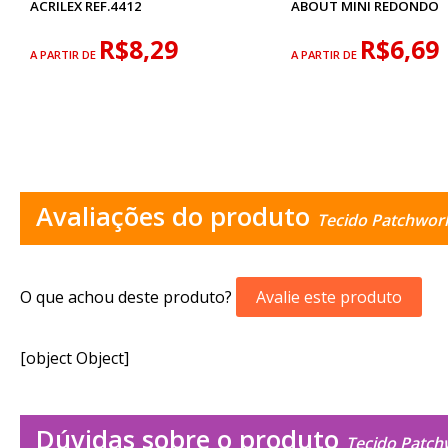
ACRILEX REF.4412
ABOUT MINI REDONDO
R$8,29
R$6,69
A PARTIR DE
A PARTIR DE
Avaliações do produto
Tecido Patchwor
O que achou deste produto?
Avalie este produto
[object Object]
Dúvidas sobre o produto
Tecido Patch