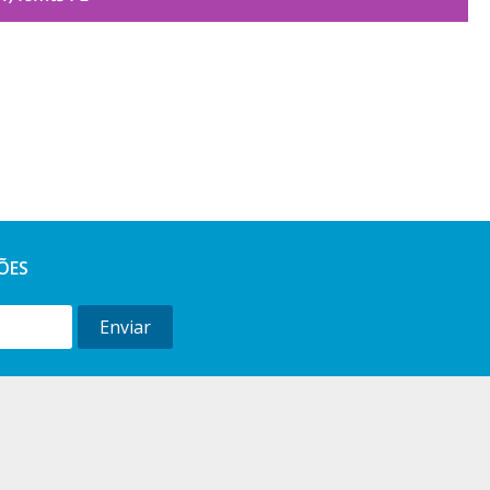
ÕES
Enviar
l