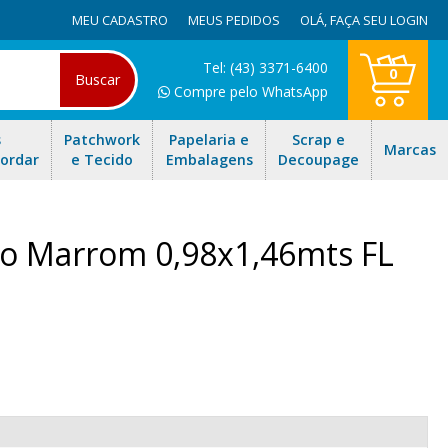
MEU CADASTRO
MEUS PEDIDOS
OLÁ,
FAÇA SEU LOGIN
Tel: (43) 3371-6400
0
Buscar
Compre pelo WhatsApp
s
Patchwork
Papelaria e
Scrap e
Marcas
Bordar
e Tecido
Embalagens
Decoupage
do Marrom 0,98x1,46mts FL