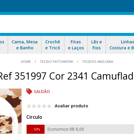
os
Cama, Mesa
Crochê
Fitas
Lãs e
Linha
s
e Banho
e Tricô
e Laços
Fios
Costura e 
HOME
TECIDO PATCHWORK
TECIDOS-MASCARA
 Ref 351997 Cor 2341 Camufla
SALDÃO
Avaliar produto
Circulo
Economize
R$ 8,00
32%