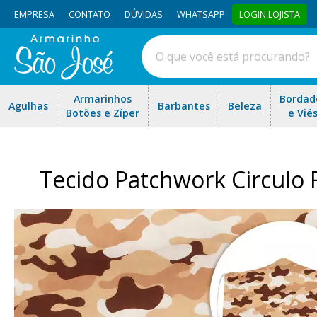
EMPRESA
CONTATO
DÚVIDAS
WHATSAPP
LOGIN LOJISTA
Armarinhos
Bordad
Agulhas
Barbantes
Beleza
Botões e Zíper
e Vié
Tecido Patchwork Circulo