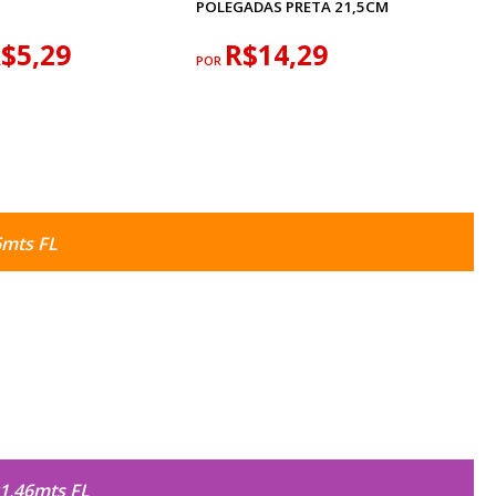
POLEGADAS PRETA 21,5CM
$5,29
R$14,29
POR
6mts FL
1,46mts FL