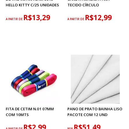
HELLO KITTY C/25 UNIDADES
TECIDO CÍRCULO
R$13,29
R$12,99
A PARTIR DE
A PARTIR DE
FITA DE CETIM N.01 07MM
PANO DE PRATO BAINHA LISO
COM 10MTS
PACOTE COM 12 UND
R$2,99
R$51,49
A PARTIR DE
POR