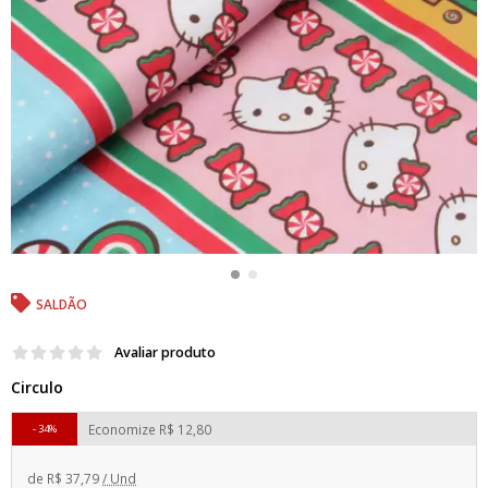
SALDÃO
Avaliar produto
Circulo
Economize
R$ 12,80
34%
de
R$ 37,79
/ Und