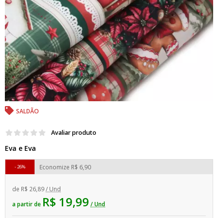
SALDÃO
Avaliar produto
Eva e Eva
Economize
R$ 6,90
26%
de
R$ 26,89
/ Und
R$ 19,99
a partir de
/ Und