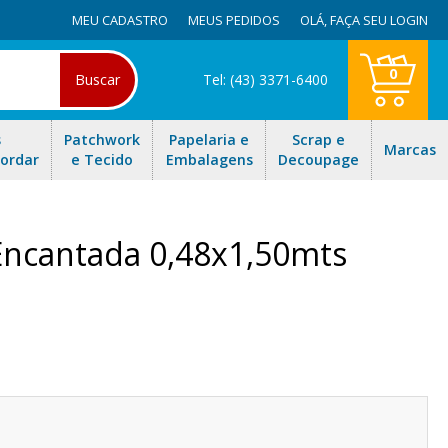
MEU CADASTRO
MEUS PEDIDOS
OLÁ,
FAÇA SEU LOGIN
0
Buscar
Tel: (43) 3371-6400
s
Patchwork
Papelaria e
Scrap e
Marcas
Bordar
e Tecido
Embalagens
Decoupage
 Encantada 0,48x1,50mts