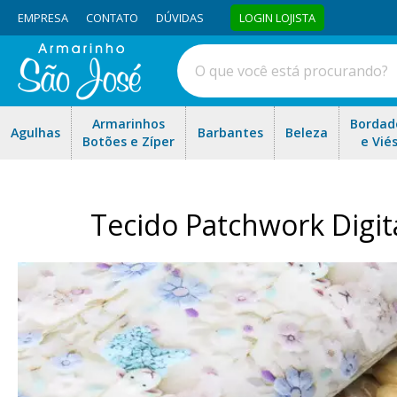
EMPRESA
CONTATO
DÚVIDAS
LOGIN LOJISTA
Armarinhos
Bordad
Agulhas
Barbantes
Beleza
Botões e Zíper
e Vié
Tecido Patchwork Digit