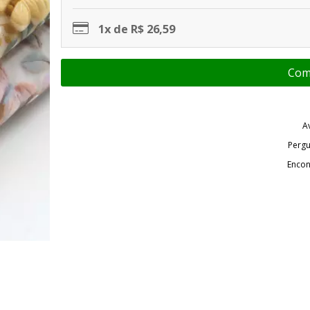
1x de R$ 26,59
A
Pergu
Encon