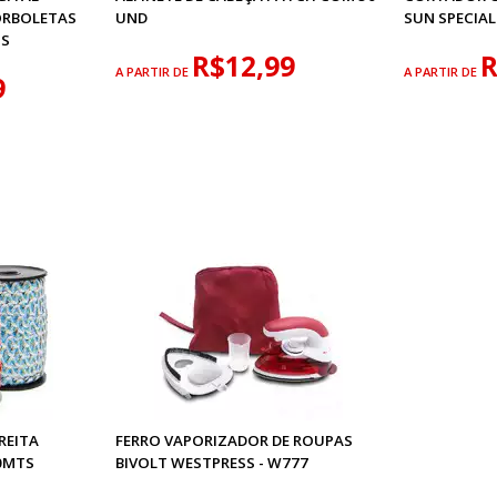
ORBOLETAS
UND
SUN SPECIAL
TS
R$12,99
R
A PARTIR DE
A PARTIR DE
9
REITA
FERRO VAPORIZADOR DE ROUPAS
0MTS
BIVOLT WESTPRESS - W777