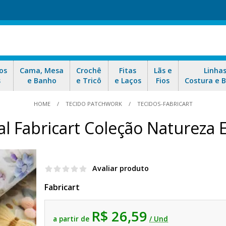
os
Cama, Mesa
Crochê
Fitas
Lãs e
Linha
s
e Banho
e Tricô
e Laços
Fios
Costura e 
HOME
TECIDO PATCHWORK
TECIDOS-FABRICART
al Fabricart Coleção Natureza
Avaliar produto
Fabricart
R$ 26,59
a partir de
/ Und