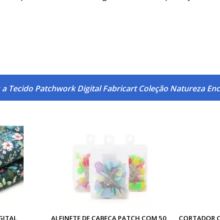
 a Tecido Patchwork Digital Fabricart Coleção Natureza En
GITAL
ALFINETE DE CABEÇA PATCH COM 50
CORTADOR C