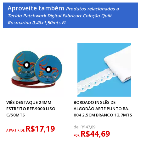
Aproveite também
Produtos relacionados a
Tecido Patchwork Digital Fabricart Coleção Quilt
Rosmarino 0,48x1,50mts FL
VIÉS DESTAQUE 24MM
BORDADO INGLÊS DE
ESTREITO REF.9000 LISO
ALGODÃO ARTE PUNTO BA-
C/50MTS
004 2,5CM BRANCO 13,7MTS
R$17,19
de:
R$47,89
A PARTIR DE
R$44,69
POR