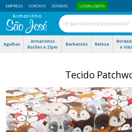
EMPRESA
CONTATO
DÚVIDAS
LOGIN LOJISTA
Armarinhos
Bordad
Agulhas
Barbantes
Beleza
Botões e Zíper
e Vié
Tecido Patchwo