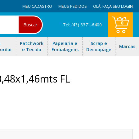
MEU CADASTRO
MEUS PEDIDOS
OLÁ,
FAÇA SEU LOGIN
0
Buscar
Tel: (43) 3371-6400
s
Patchwork
Papelaria e
Scrap e
Marcas
Bordar
e Tecido
Embalagens
Decoupage
0,48x1,46mts FL