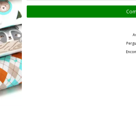
A
Pergu
Encon