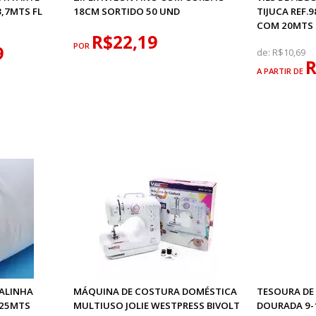
,7MTS FL
18CM SORTIDO 50 UND
TIJUCA REF
COM 20MTS
R$22,19
POR
9
de:
R$10,69
R
A PARTIR DE
GALINHA
MÁQUINA DE COSTURA DOMÉSTICA
TESOURA DE
 25MTS
MULTIUSO JOLIE WESTPRESS BIVOLT
DOURADA 9-