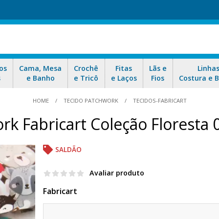
os
Cama, Mesa
Crochê
Fitas
Lãs e
Linha
s
e Banho
e Tricô
e Laços
Fios
Costura e 
HOME
TECIDO PATCHWORK
TECIDOS-FABRICART
rk Fabricart Coleção Floresta 
SALDÃO
Avaliar produto
Fabricart