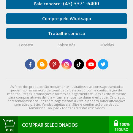
(43) 3371-6400
Fale conosco:
Compre pelo Whatsapp
Trabalhe conosco
Contato
Sobre nós
Dúvidas
As fotos dos produtos são meramente ilustrativas e as cores apresentadas
podem sofrer variação de tonalidade de acordo com a configuração do
monitor. Preços, promoções e formas de pagamento válidos exclusivamente
para compras através da loja virtual e enquanto durar o estoque. Os preços
apresentados são válidos para pagamentos a vista e podem sofrer alterações
sem aviso prévio. Vendas sujeitas a análise e confirmação de dados.
Armarinho São José - Todos os direitos reservados
COMPRAR SELECIONADOS