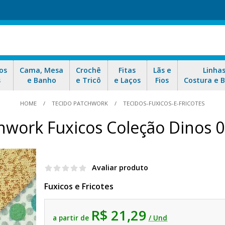
os
Cama, Mesa
Crochê
Fitas
Lãs e
Linha
s
e Banho
e Tricô
e Laços
Fios
Costura e 
HOME
TECIDO PATCHWORK
TECIDOS-FUXICOS-E-FRICOTES
hwork Fuxicos Coleção Dinos 
Avaliar produto
Fuxicos e Fricotes
R$ 21,29
a partir de
/ Und