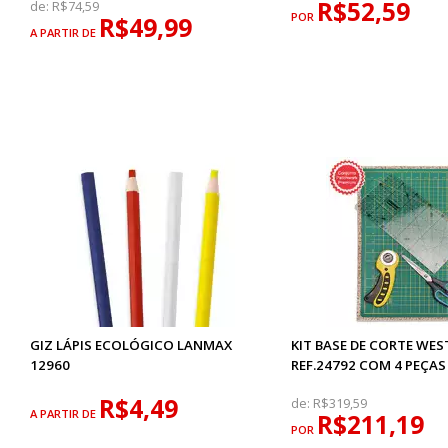
R$52,59
de:
R$74,59
POR
R$49,99
A PARTIR DE
GIZ LÁPIS ECOLÓGICO LANMAX
KIT BASE DE CORTE WES
12960
REF.24792 COM 4 PEÇAS
R$4,49
de:
R$319,59
A PARTIR DE
R$211,19
POR