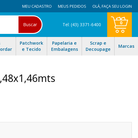
MEU CADASTRO
MEUS PEDIDOS
OLÁ,
FAÇA SEU LOGIN
0
Buscar
Tel: (43) 3371-6400
s
Patchwork
Papelaria e
Scrap e
Marcas
Bordar
e Tecido
Embalagens
Decoupage
0,48x1,46mts