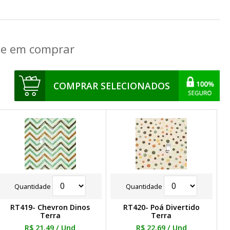
que em comprar
COMPRAR SELECIONADOS
Quantidade
Quantidade
RT419- Chevron Dinos
RT420- Poá Divertido
Terra
Terra
R$ 21,49
/ Und
R$ 22,69
/ Und