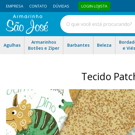
EMPRESA
CONTATO
DÚVIDAS
LOGIN LOJISTA
Armarinhos
Bordad
Agulhas
Barbantes
Beleza
Botões e Zíper
e Vié
Tecido Patc