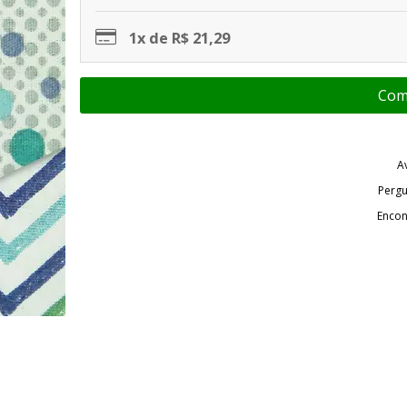
1x de R$ 21,29
A
Pergu
Encon