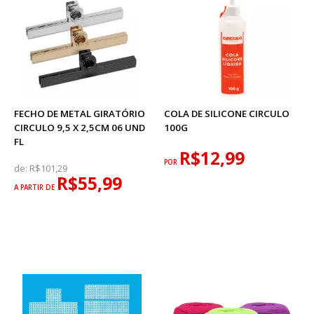
FECHO DE METAL GIRATÓRIO
COLA DE SILICONE CIRCULO
CIRCULO 9,5 X 2,5CM 06 UND
100G
FL
R$12,99
POR
de:
R$101,29
R$55,99
A PARTIR DE