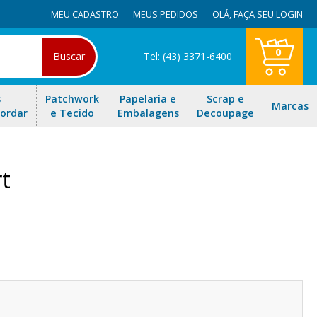
MEU CADASTRO
MEUS PEDIDOS
OLÁ,
FAÇA SEU LOGIN
0
Buscar
Tel: (43) 3371-6400
s
Patchwork
Papelaria e
Scrap e
Marcas
Bordar
e Tecido
Embalagens
Decoupage
t