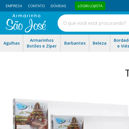
EMPRESA
CONTATO
DÚVIDAS
LOGIN LOJISTA
Armarinhos
Bordad
Agulhas
Barbantes
Beleza
Botões e Zíper
e Vié