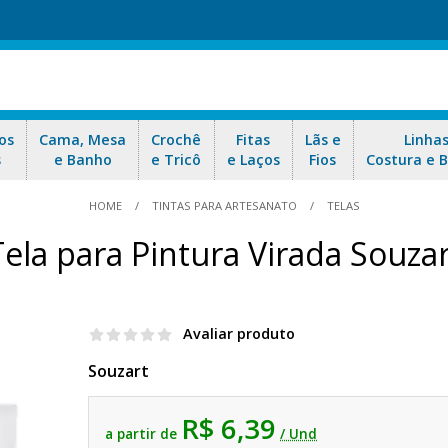
os
Cama, Mesa
Crochê
Fitas
Lãs e
Linha
s
e Banho
e Tricô
e Laços
Fios
Costura e 
HOME
TINTAS PARA ARTESANATO
TELAS
Tela para Pintura Virada Souzar
Avaliar produto
Souzart
R$ 6,39
a partir de
/ Und