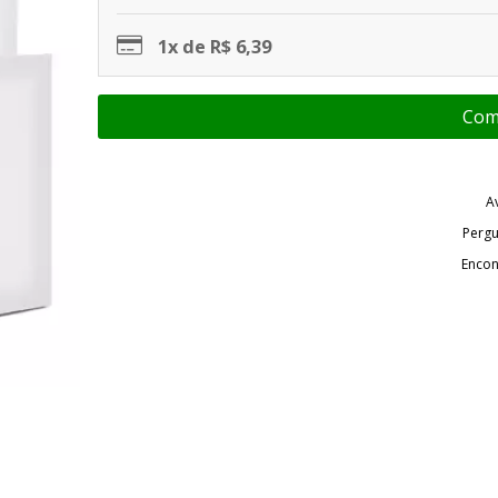
1x de R$ 6,39
A
Pergu
Encon