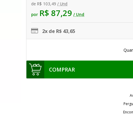
de
R$ 103,49
/ Und
R$ 87,29
por
/ Und
2x de R$ 43,65
Quan
COMPRAR
A
Pergu
Encon