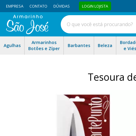
EMPRESA
CONTATO
DÚVIDAS
LOGIN LOJISTA
Armarinhos
Bordad
Agulhas
Barbantes
Beleza
Botões e Zíper
e Vié
Tesoura de