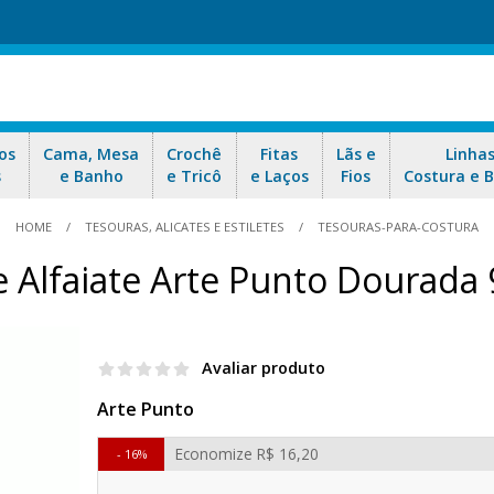
os
Cama, Mesa
Crochê
Fitas
Lãs e
Linha
s
e Banho
e Tricô
e Laços
Fios
Costura e 
HOME
TESOURAS, ALICATES E ESTILETES
TESOURAS-PARA-COSTURA
 Alfaiate Arte Punto Dourada
Avaliar produto
Arte Punto
Economize
R$ 16,20
16%