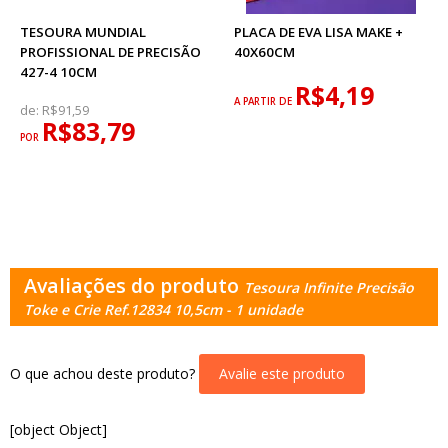
TESOURA MUNDIAL
PLACA DE EVA LISA MAKE +
PROFISSIONAL DE PRECISÃO
40X60CM
427-4 10CM
R$4,19
A PARTIR DE
de:
R$91,59
R$83,79
POR
Avaliações do produto
Tesoura Infinite Precisão
Toke e Crie Ref.12834 10,5cm - 1 unidade
O que achou deste produto?
Avalie este produto
[object Object]