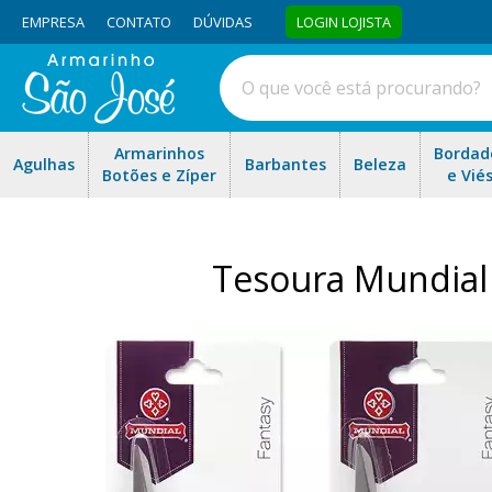
EMPRESA
CONTATO
DÚVIDAS
LOGIN LOJISTA
Armarinhos
Bordad
Agulhas
Barbantes
Beleza
Botões e Zíper
e Vié
Tesoura Mundial