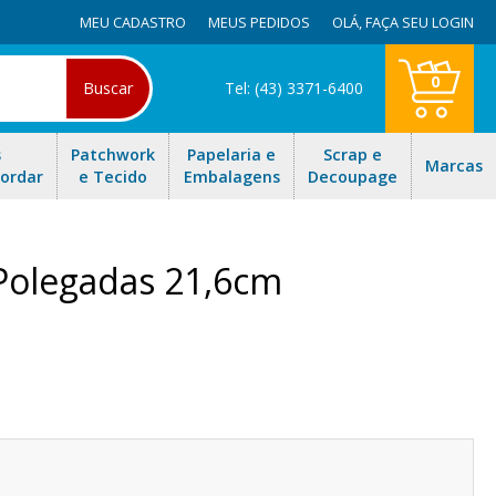
MEU CADASTRO
MEUS PEDIDOS
OLÁ,
FAÇA SEU LOGIN
0
Buscar
Tel: (43) 3371-6400
s
Patchwork
Papelaria e
Scrap e
Marcas
Bordar
e Tecido
Embalagens
Decoupage
Polegadas 21,6cm