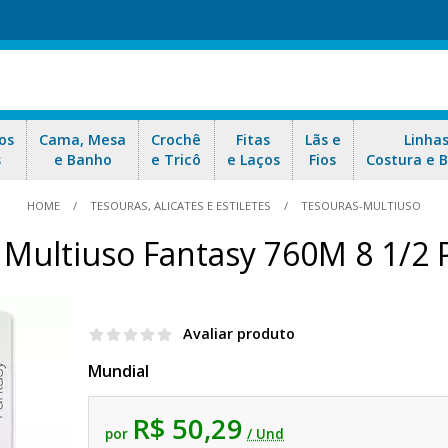
os
Cama, Mesa
Crochê
Fitas
Lãs e
Linha
s
e Banho
e Tricô
e Laços
Fios
Costura e 
HOME
TESOURAS, ALICATES E ESTILETES
TESOURAS-MULTIUSO
 Multiuso Fantasy 760M 8 1/2 
Avaliar produto
Mundial
R$ 50,29
por
/ Und