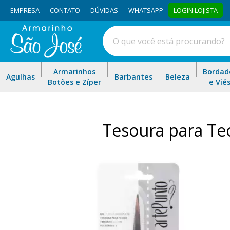
EMPRESA
CONTATO
DÚVIDAS
WHATSAPP
LOGIN LOJISTA
Armarinhos
Bordad
Agulhas
Barbantes
Beleza
Botões e Zíper
e Vié
Tesoura para Tec