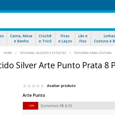
os
Cama, Mesa
Crochê
Fitas
Lãs e
Linha
s
e Banho
e Tricô
e Laços
Fios
Costura e 
HOME
TESOURAS, ALICATES E ESTILETES
TESOURAS-PARA-COSTURA
ido Silver Arte Punto Prata 8
Avaliar produto
Arte Punto
Economize
R$ 8,50
10%