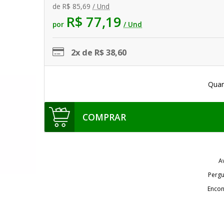
de
R$ 85,69
/ Und
R$ 77,19
por
/ Und
2x de R$ 38,60
Quan
COMPRAR
A
Pergu
Encon