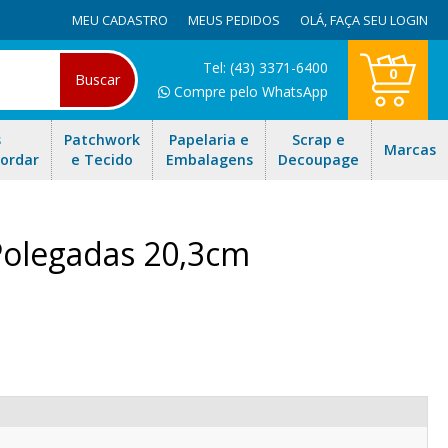
MEU CADASTRO
MEUS PEDIDOS
OLÁ,
FAÇA SEU LOGIN
Tel: (43) 3371-6400
0
Buscar
Compre pelo WhatsApp
s
Patchwork
Papelaria e
Scrap e
Marcas
Bordar
e Tecido
Embalagens
Decoupage
 Polegadas 20,3cm