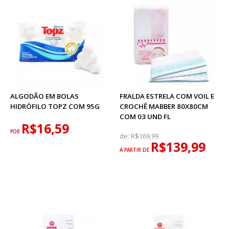
ALGODÃO EM BOLAS
FRALDA ESTRELA COM VOIL E
HIDRÓFILO TOPZ COM 95G
CROCHÊ MABBER 80X80CM
COM 03 UND FL
R$16,59
POR
de:
R$169,99
R$139,99
A PARTIR DE