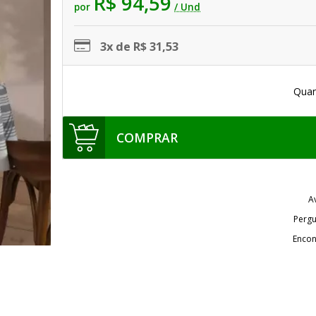
R$ 94,59
por
/ Und
3x de R$ 31,53
Quan
COMPRAR
A
Pergu
Encon