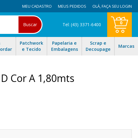
MEU CADASTRO
MEUS PEDIDOS
OLÁ,
FAÇA SEU LOGIN
0
Buscar
Tel: (43) 3371-6400
s
Patchwork
Papelaria e
Scrap e
Marcas
Bordar
e Tecido
Embalagens
Decoupage
D Cor A 1,80mts