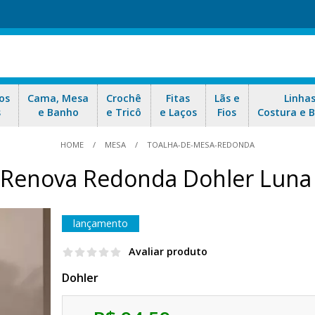
os
Cama, Mesa
Crochê
Fitas
Lãs e
Linha
s
e Banho
e Tricô
e Laços
Fios
Costura e 
HOME
MESA
TOALHA-DE-MESA-REDONDA
 Renova Redonda Dohler Luna 
lançamento
Avaliar produto
Dohler