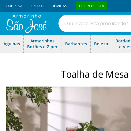
EMPRESA
CONTATO
DÚVIDAS
LOGIN LOJISTA
Armarinhos
Bordad
Agulhas
Barbantes
Beleza
Botões e Zíper
e Vié
Toalha de Mesa