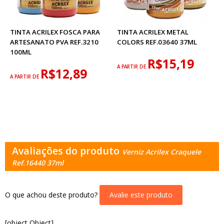
TINTA ACRILEX FOSCA PARA
TINTA ACRILEX METAL
ARTESANATO PVA REF.3210
COLORS REF.03640 37ML
100ML
R$15,19
A PARTIR DE
R$12,89
A PARTIR DE
Avaliações do produto
Verniz Acrilex Craquele
Ref.16440 37ml
O que achou deste produto?
Avalie este produto
[object Object]