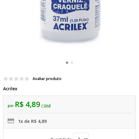
Avaliar produto
Acrilex
R$ 4,89
por
/ Und
1x de R$ 4,89