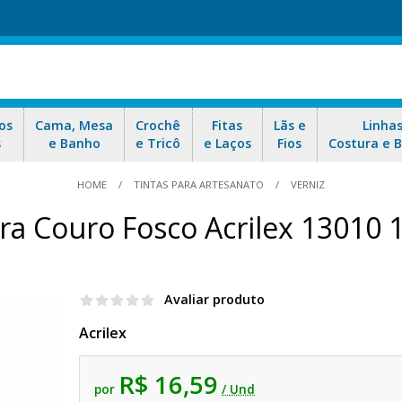
os
Cama, Mesa
Crochê
Fitas
Lãs e
Linha
s
e Banho
e Tricô
e Laços
Fios
Costura e 
HOME
TINTAS PARA ARTESANATO
VERNIZ
ara Couro Fosco Acrilex 13010 
Avaliar produto
Acrilex
R$ 16,59
por
/ Und