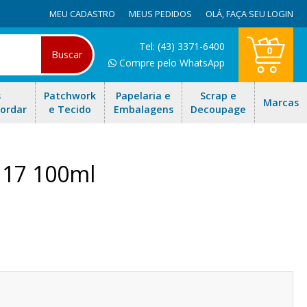
MEU CADASTRO
MEUS PEDIDOS
OLÁ,
FAÇA SEU LOGIN
Tel: (43) 3371-6400
0
Buscar
Compre pelo WhatsApp
s
Patchwork
Papelaria e
Scrap e
Marcas
Bordar
e Tecido
Embalagens
Decoupage
117 100ml