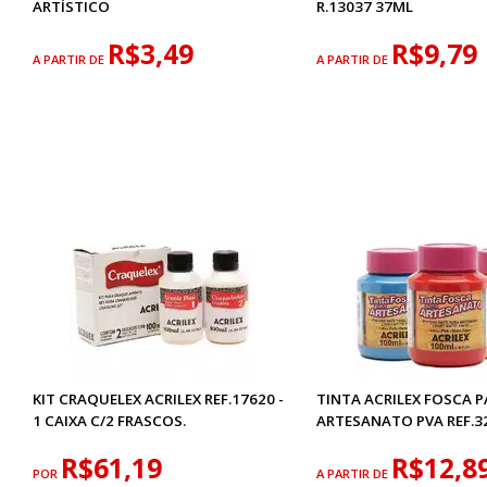
ARTÍSTICO
R.13037 37ML
R$3,49
R$9,79
A PARTIR DE
A PARTIR DE
KIT CRAQUELEX ACRILEX REF.17620 -
TINTA ACRILEX FOSCA 
1 CAIXA C/2 FRASCOS.
ARTESANATO PVA REF.3
R$61,19
R$12,8
POR
A PARTIR DE