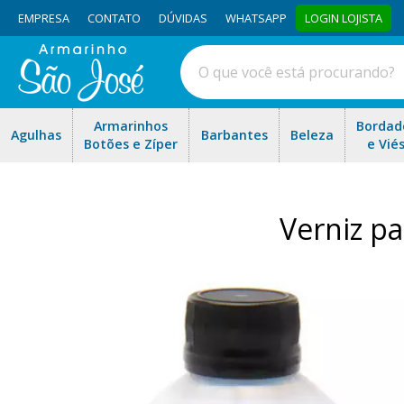
EMPRESA
CONTATO
DÚVIDAS
WHATSAPP
LOGIN LOJISTA
Armarinhos
Bordad
Agulhas
Barbantes
Beleza
Botões e Zíper
e Vié
Verniz p