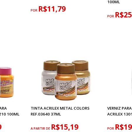
100ML
R$11,79
POR
R$25
POR
PARA
TINTA ACRILEX METAL COLORS
VERNIZ PAR
210 100ML
REF.03640 37ML
ACRILEX 130
9
R$15,19
R$19
A PARTIR DE
POR