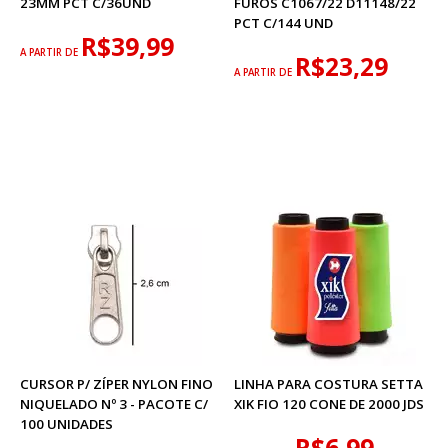
23MM PCT C/36UND
FUROS C1067/22 D11148/22
PCT C/144 UND
R$39,99
A PARTIR DE
R$23,29
A PARTIR DE
CURSOR P/ ZÍPER NYLON FINO
LINHA PARA COSTURA SETTA
NIQUELADO Nº 3 - PACOTE C/
XIK FIO 120 CONE DE 2000 JDS
100 UNIDADES
R$6,99