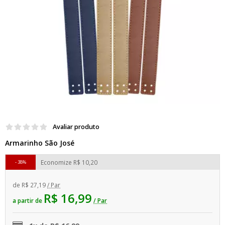
Avaliar produto
Armarinho São José
Economize
R$ 10,20
38%
de
R$ 27,19
/ Par
R$ 16,99
a partir de
/ Par