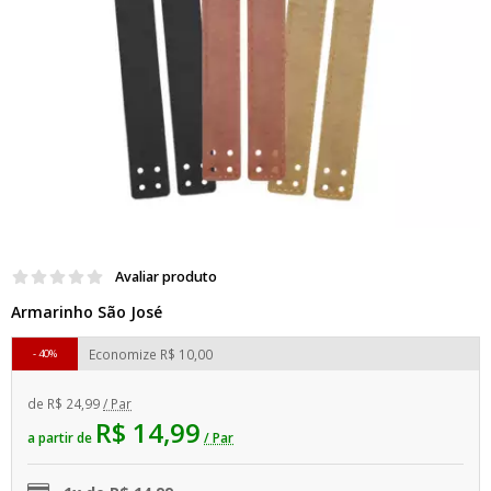
Avaliar produto
Armarinho São José
Economize
R$ 10,00
40%
de
R$ 24,99
/ Par
R$ 14,99
a partir de
/ Par