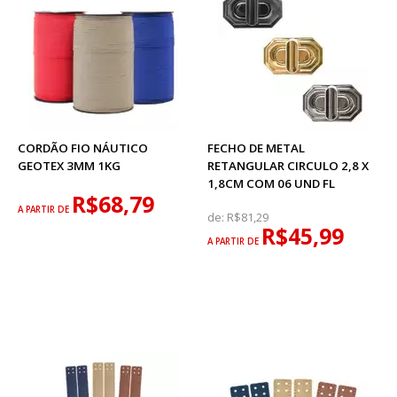
CORDÃO FIO NÁUTICO
FECHO DE METAL
GEOTEX 3MM 1KG
RETANGULAR CIRCULO 2,8 X
1,8CM COM 06 UND FL
R$68,79
A PARTIR DE
de:
R$81,29
R$45,99
A PARTIR DE