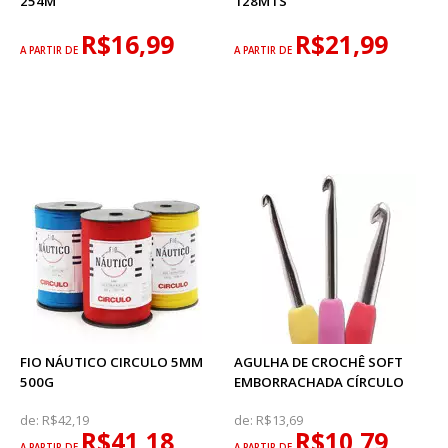
254M
128MTS
R$16,99
R$21,99
A PARTIR DE
A PARTIR DE
FIO NÁUTICO CIRCULO 5MM
AGULHA DE CROCHÊ SOFT
500G
EMBORRACHADA CÍRCULO
de:
R$42,19
de:
R$13,69
R$41,18
R$10,79
A PARTIR DE
A PARTIR DE