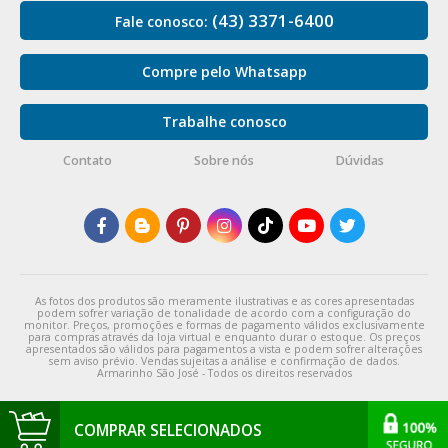
(43) 3371-6400
Fale conosco:
Compre pelo Whatsapp
Trabalhe conosco
Contato
Sobre nós
Dúvidas
As fotos dos produtos são meramente ilustrativas e as cores apresentadas
podem sofrer variação de tonalidade de acordo com a configuração do
monitor. Preços, promoções e formas de pagamento válidos exclusivamente
para compras através da loja virtual e enquanto durar o estoque. Os preços
apresentados são válidos para pagamentos a vista e podem sofrer alterações
sem aviso prévio. Vendas sujeitas a análise e confirmação de dados.
Armarinho São José - Todos os direitos reservados
COMPRAR SELECIONADOS