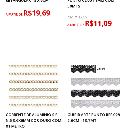
RETANGULAR 18 X 6CM
PUNTO CD001 1MM COM
50MTS
R$19,69
A PARTIR DE
de:
R$12,59
R$11,09
A PARTIR DE
CORRENTE DE ALUMÍNIO S.P
GUIPIR ARTE PUNTO REF.029
N.6 3,6X6MM COR OURO COM
2,6CM - 13,7MT
01 METRO