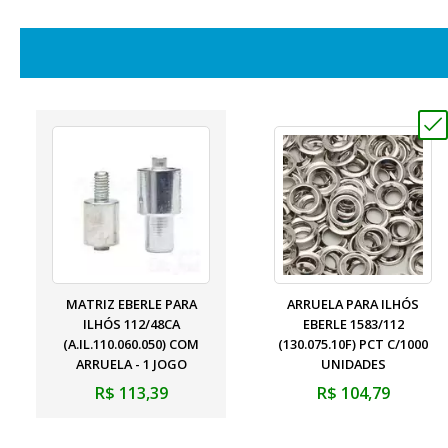
MATRIZ EBERLE PARA
ARRUELA PARA ILHÓS
ILHÓS 112/48CA
EBERLE 1583/112
(A.IL.110.060.050) COM
(130.075.10F) PCT C/1000
ARRUELA - 1 JOGO
UNIDADES
R$ 113,39
R$ 104,79