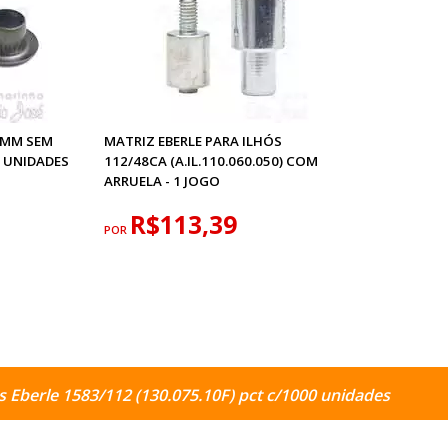
6 MM SEM
MATRIZ EBERLE PARA ILHÓS
 UNIDADES
112/48CA (A.IL.110.060.050) COM
ARRUELA - 1 JOGO
R$113,39
POR
s Eberle 1583/112 (130.075.10F) pct c/1000 unidades