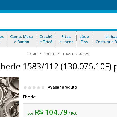
os
Cama, Mesa
Crochê
Fitas
Lãs e
Linha
s
e Banho
e Tricô
e Laços
Fios
Costura e 
HOME
EBERLE
ILHOS-E-ARRUELAS
Eberle 1583/112 (130.075.10F)
Avaliar produto
Eberle
R$ 104,79
por
/ Pct