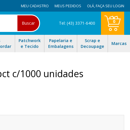
MEU CADASTRO
MEUS PEDIDOS
OLÁ,
FAÇA SEU LOGIN
0
Buscar
Tel: (43) 3371-6400
s
Patchwork
Papelaria e
Scrap e
Marcas
Bordar
e Tecido
Embalagens
Decoupage
 pct c/1000 unidades