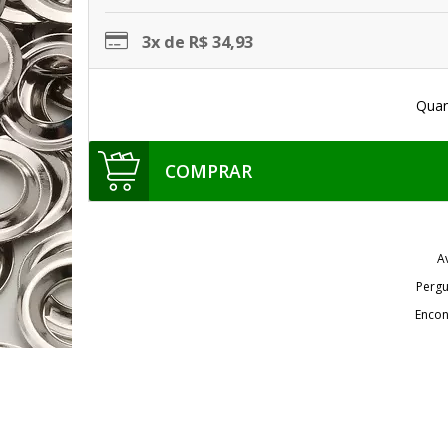
3x de R$ 34,93
Quan
COMPRAR
A
Pergu
Encon