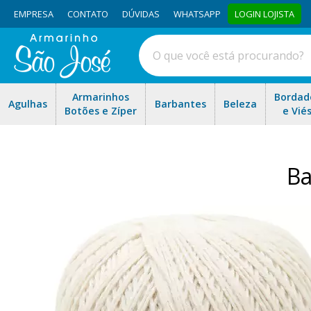
EMPRESA
CONTATO
DÚVIDAS
WHATSAPP
LOGIN LOJISTA
Armarinhos
Bordad
Agulhas
Barbantes
Beleza
Botões e Zíper
e Vié
Ba