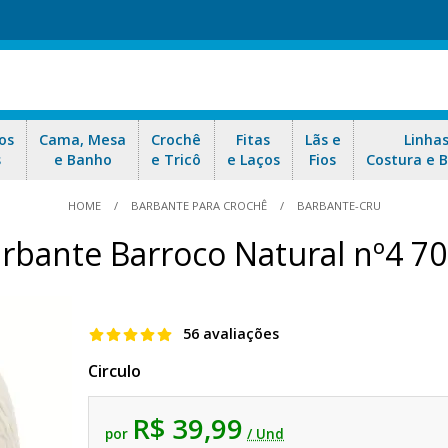
os
Cama, Mesa
Crochê
Fitas
Lãs e
Linha
s
e Banho
e Tricô
e Laços
Fios
Costura e 
HOME
BARBANTE PARA CROCHÊ
BARBANTE-CRU
rbante Barroco Natural nº4 7
56 avaliações
Circulo
R$ 39,99
por
/ Und