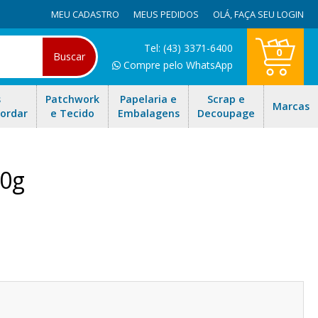
MEU CADASTRO
MEUS PEDIDOS
OLÁ,
FAÇA SEU LOGIN
Tel: (43) 3371-6400
0
Buscar
Compre pelo WhatsApp
s
Patchwork
Papelaria e
Scrap e
Marcas
Bordar
e Tecido
Embalagens
Decoupage
00g