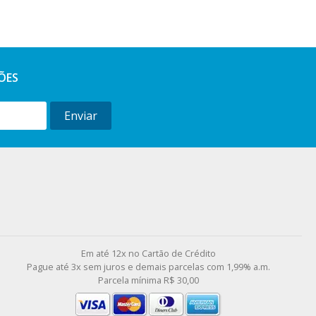
ÕES
Enviar
l
Em até 12x no Cartão de Crédito
Pague até 3x sem juros e demais parcelas com 1,99% a.m.
Parcela mínima R$ 30,00