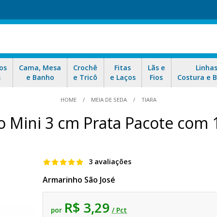
os
Cama, Mesa
Crochê
Fitas
Lãs e
Linha
s
e Banho
e Tricô
e Laços
Fios
Costura e 
HOME
MEIA DE SEDA
TIARA
o Mini 3 cm Prata Pacote com
3 avaliações
Armarinho São José
R$ 3,29
por
/ Pct