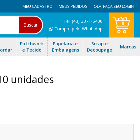
MEU CADASTRO
MEUS PEDIDOS
OLÁ,
FAÇA SEU LOGIN
Tel: (43) 3371-6400
0
Buscar
Compre pelo WhatsApp
s
Patchwork
Papelaria e
Scrap e
Marcas
Bordar
e Tecido
Embalagens
Decoupage
 10 unidades