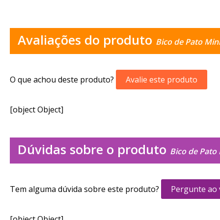
Avaliações do produto
Bico de Pato Min
O que achou deste produto?
Avalie este produto
[object Object]
Dúvidas sobre o produto
Bico de Pato
Tem alguma dúvida sobre este produto?
Pergunte ao
[object Object]