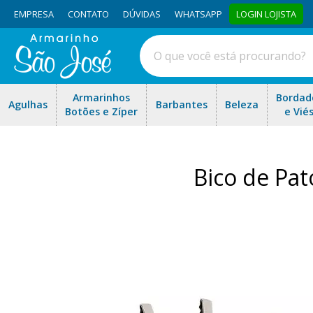
EMPRESA
CONTATO
DÚVIDAS
WHATSAPP
LOGIN LOJISTA
Armarinhos
Bordad
Agulhas
Barbantes
Beleza
Botões e Zíper
e Vié
Bico de Pat