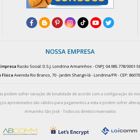
NOSSA EMPRESA
Empresa
Razão Social: D.S.J. Londrina Armarinhos - CNPJ: 04.985.778/0001-5
 Física
Avenida Rio Branco, 70 - Jardim Shangri-lá - Londrina/PR - CEP: 8607
das podem sofrer variação de tonalidade de acordo com a configuração do m
eços apresentados são válidos para pagamentos a vista e podem sofrer alteraç
Armarinho São José - Todos os direitos reservados