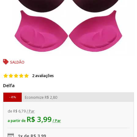
SALDÃO
2 avaliações
Delfa
Economize
R$ 2,80
41%
de
R$ 6,79
/ Par
R$ 3,99
a partir de
/ Par
1x de R$ 3,99