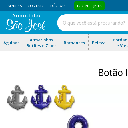
EMPRESA
CONTATO
DÚVIDAS
LOGIN LOJISTA
Armarinhos
Bordad
Agulhas
Barbantes
Beleza
Botões e Zíper
e Vié
Botão 