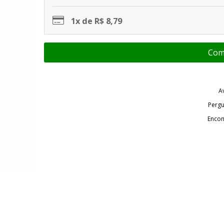
1x de R$ 8,79
A
Pergu
Encon