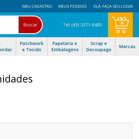
MEU CADASTRO
MEUS PEDIDOS
OLÁ,
FAÇA SEU LOGIN
0
Buscar
Tel: (43) 3371-6400
s
Patchwork
Papelaria e
Scrap e
Marcas
Bordar
e Tecido
Embalagens
Decoupage
nidades