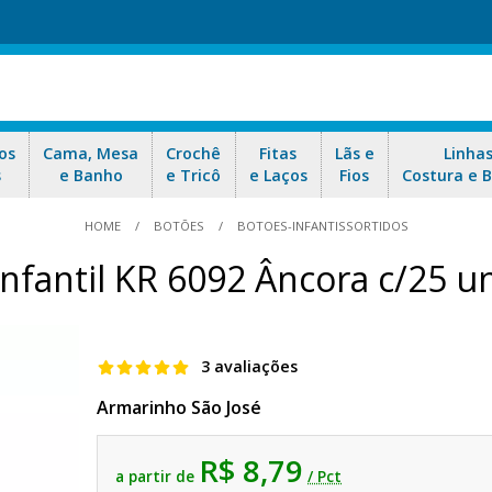
os
Cama, Mesa
Crochê
Fitas
Lãs e
Linha
s
e Banho
e Tricô
e Laços
Fios
Costura e 
HOME
BOTÕES
BOTOES-INFANTISSORTIDOS
Infantil KR 6092 Âncora c/25 u
3 avaliações
Armarinho São José
R$ 8,79
a partir de
/ Pct