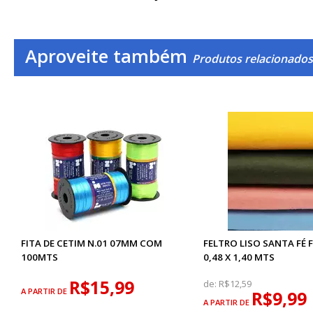
Aproveite também
Produtos relacionados
FITA DE CETIM N.01 07MM COM
FELTRO LISO SANTA FÉ F
100MTS
0,48 X 1,40 MTS
R$15,99
de:
R$12,59
A PARTIR DE
R$9,99
A PARTIR DE