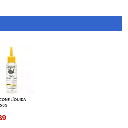
ICONE LÍQUIDA
 50G
89