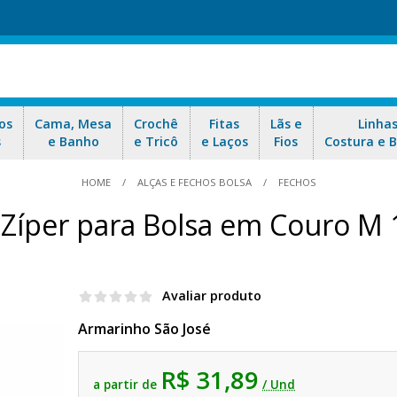
os
Cama, Mesa
Crochê
Fitas
Lãs e
Linha
s
e Banho
e Tricô
e Laços
Fios
Costura e 
HOME
ALÇAS E FECHOS BOLSA
FECHOS
 Zíper para Bolsa em Couro M
Avaliar produto
Armarinho São José
R$ 31,89
a partir de
/ Und