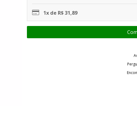
1x de R$ 31,89
A
Pergu
Encon