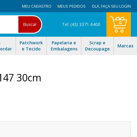
MEU CADASTRO
MEUS PEDIDOS
OLÁ,
FAÇA SEU LOGIN
0
Buscar
Tel: (43) 3371-6400
s
Patchwork
Papelaria e
Scrap e
Marcas
Bordar
e Tecido
Embalagens
Decoupage
 147 30cm