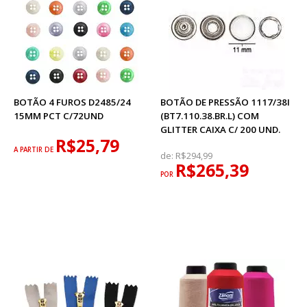
BOTÃO 4 FUROS D2485/24
BOTÃO DE PRESSÃO 1117/38I
15MM PCT C/72UND
(BT7.110.38.BR.L) COM
GLITTER CAIXA C/ 200 UND.
R$25,79
A PARTIR DE
de:
R$294,99
R$265,39
POR