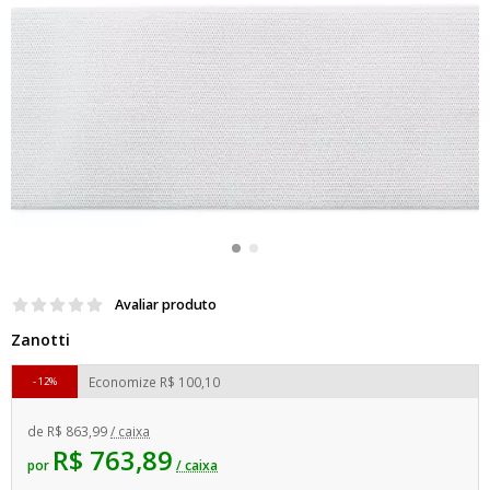
Avaliar produto
Zanotti
Economize
R$ 100,10
12%
de
R$ 863,99
/ caixa
R$ 763,89
por
/ caixa