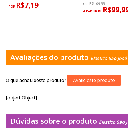
R$7,19
de:
R$109,99
POR
R$99,9
A PARTIR DE
Avaliações do produto
Elástico São Jos
O que achou deste produto?
Avalie este produto
[object Object]
Dúvidas sobre o produto
Elástico São