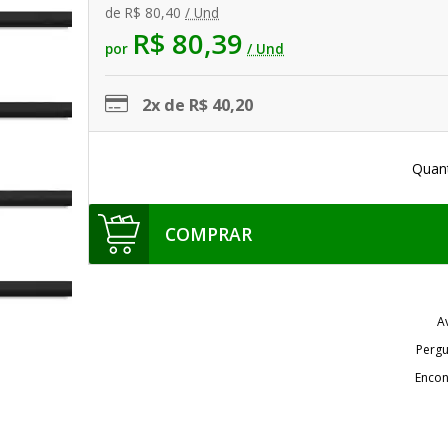
de
R$ 80,40
/ Und
R$ 80,39
por
/ Und
2x de R$ 40,20
Quan
COMPRAR
A
Pergu
Encon