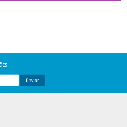
ÕES
Enviar
l