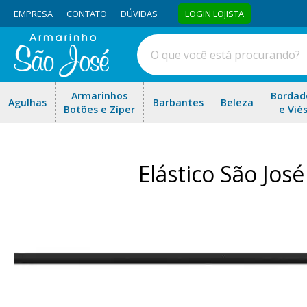
EMPRESA
CONTATO
DÚVIDAS
LOGIN LOJISTA
Armarinhos
Bordad
Agulhas
Barbantes
Beleza
Botões e Zíper
e Vié
Elástico São Jo