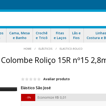
os
Cama, Mesa
Crochê
Fitas
Lãs e
Linha
s
e Banho
e Tricô
e Laços
Fios
Costura e 
HOME
ELÁSTICOS
ELASTICO-ROLICO
sé Colombe Roliço 15R nº15 2,
Avaliar produto
Elástico São José
Economize
R$ 0,01
0%