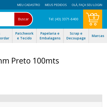
MEU CADASTRO
MEUS PEDIDOS
OLÁ,
FAÇA SEU LOGIN
0
Buscar
Tel: (43) 3371-6400
s
Patchwork
Papelaria e
Scrap e
Marcas
Bordar
e Tecido
Embalagens
Decoupage
8mm Preto 100mts