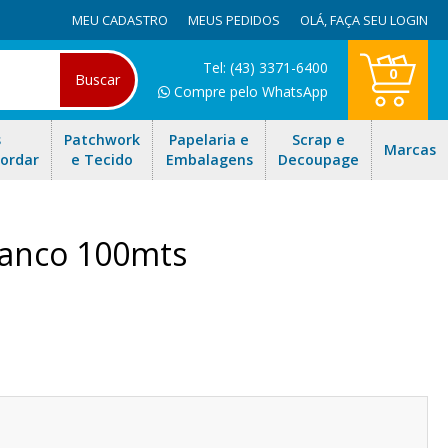
MEU CADASTRO
MEUS PEDIDOS
OLÁ,
FAÇA SEU LOGIN
Tel: (43) 3371-6400
0
Buscar
Compre pelo WhatsApp
s
Patchwork
Papelaria e
Scrap e
Marcas
Bordar
e Tecido
Embalagens
Decoupage
Branco 100mts