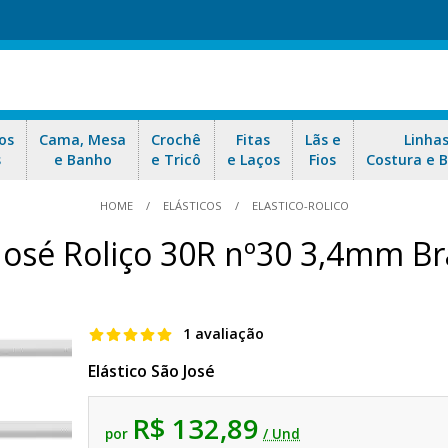
os
Cama, Mesa
Crochê
Fitas
Lãs e
Linha
s
e Banho
e Tricô
e Laços
Fios
Costura e 
HOME
ELÁSTICOS
ELASTICO-ROLICO
 José Roliço 30R nº30 3,4mm 
1 avaliação
Elástico São José
R$ 132,89
por
/ Und