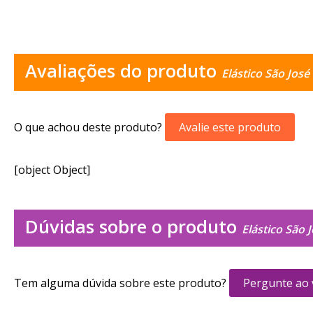
Avaliações do produto
Elástico São Jos
O que achou deste produto?
Avalie este produto
[object Object]
Dúvidas sobre o produto
Elástico São
Tem alguma dúvida sobre este produto?
Pergunte ao