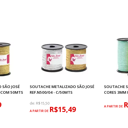
 SÃO JOSÉ
SOUTACHE METALIZADO SÃO JOSÉ
SOUTACHE SÃ
O COM 50MTS
REF.N500/04 - C/50MTS
CORES 3MM
9
R
de:
R$15,50
A PARTIR DE
R$15,49
A PARTIR DE