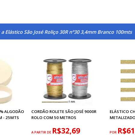
 a Elástico São José Roliço 30R nº30 3,4mm Branco 100mts
00% ALGODÃO
CORDÃO ROLETE SÃO JOSÉ 9000R
ELÁSTICO C
M - 25MTS
ROLO COM 50 METROS
METALIZADO
R$32,69
R$61
A PARTIR DE
POR