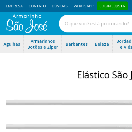
EMPRESA
CONTATO
DÚVIDAS
WHATSAPP
LOGIN LOJISTA
Armarinhos
Bordad
Agulhas
Barbantes
Beleza
Botões e Zíper
e Vié
Elástico São