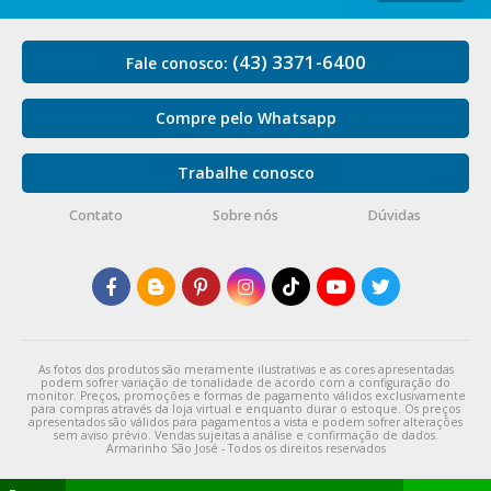
(43) 3371-6400
Fale conosco:
Compre pelo Whatsapp
Trabalhe conosco
Contato
Sobre nós
Dúvidas
As fotos dos produtos são meramente ilustrativas e as cores apresentadas
podem sofrer variação de tonalidade de acordo com a configuração do
monitor. Preços, promoções e formas de pagamento válidos exclusivamente
para compras através da loja virtual e enquanto durar o estoque. Os preços
apresentados são válidos para pagamentos a vista e podem sofrer alterações
sem aviso prévio. Vendas sujeitas a análise e confirmação de dados.
Armarinho São José - Todos os direitos reservados