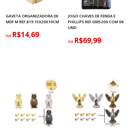
GAVETA ORGANIZADORA DE
JOGO CHAVES DE FENDA E
MDF M REF.819 15X20X10CM
PHILLIPS REF.GM5200 COM 06
UND
R$14,69
POR
R$69,99
POR