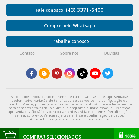
(43) 3371-6400
Fale conosco:
Compre pelo Whatsapp
Trabalhe conosco
Contato
Sobre nós
Dúvidas
As fotos dos produtos são meramente ilustrativas e as cores apresentadas
podem sofrer variação de tonalidade de acordo com a configuração do
monitor. Preços, promoções e formas de pagamento válidos exclusivamente
para compras através da loja virtual e enquanto durar o estoque. Os preços
apresentados são válidos para pagamentos a vista e podem sofrer alterações
sem aviso prévio. Vendas sujeitas a análise e confirmação de dados.
Armarinho São José - Todos os direitos reservados
COMPRAR SELECIONADOS